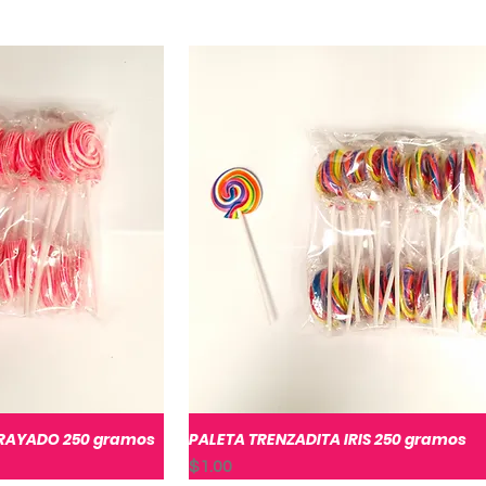
 RAYADO 250 gramos
PALETA TRENZADITA IRIS 250 gramos
pida
Vista rápida
Precio
$1.00