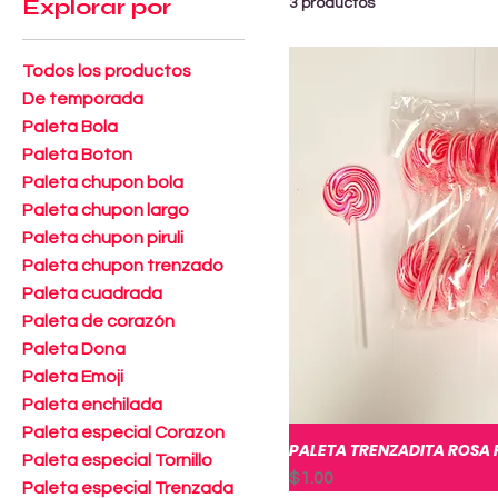
Explorar por
3 productos
Todos los productos
De temporada
Paleta Bola
Paleta Boton
Paleta chupon bola
Paleta chupon largo
Paleta chupon piruli
Paleta chupon trenzado
Paleta cuadrada
Paleta de corazón
Paleta Dona
Paleta Emoji
Paleta enchilada
Paleta especial Corazon
PALETA TRENZADITA ROSA
Vista rá
Paleta especial Tornillo
Precio
$1.00
Paleta especial Trenzada