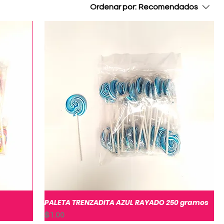
Ordenar por:
Recomendados
PALETA TRENZADITA AZUL RAYADO 250 gramos
Vista rápida
Precio
$1.00