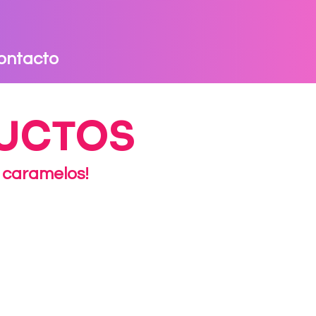
ontacto
DUCTOS
 caramelos!