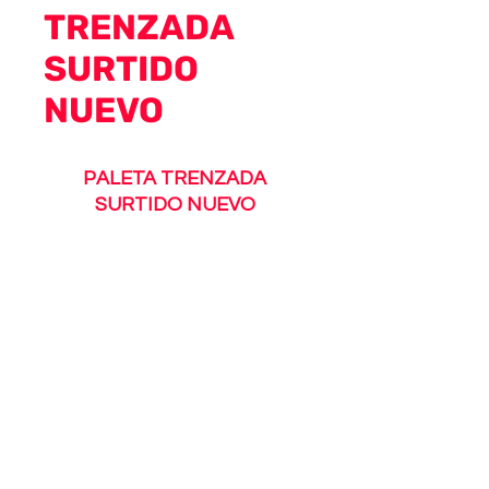
TRENZADA
SURTIDO
NUEVO
PALETA TRENZADA
SURTIDO NUEVO
270 gramos
© 2024 Creado por ENKRE Marketing,
E-comerce services.
Política de privacidad
Términos &
Condiciones