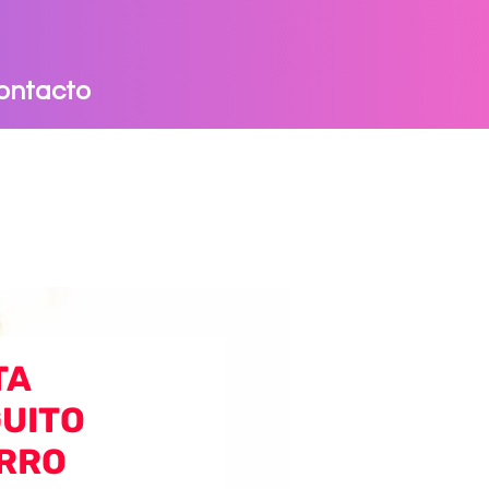
ontacto
TA
UITO
RRO