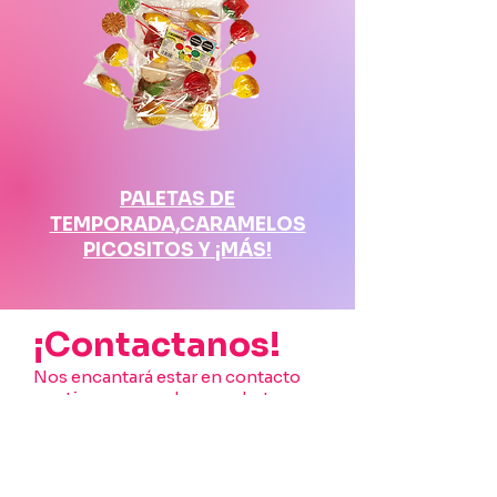
PALETAS DE
TEMPORADA,CARAMELOS
PICOSITOS Y ¡MÁS!
¡Contactanos!
Nos encantará estar en contacto
contigo para poder mandarte
nuestro catálogo completo y mucha
más información.
Teléfonos